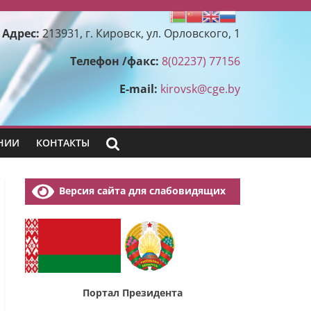
Адрес:
213931, г. Кировск, ул. Орловского, 1
Телефон /факс:
8(02237) 77156
E-mail:
kirovsk@cge.by
НИИ
КОНТАКТЫ
Версия сайта для слабовидящих
Портал Президента