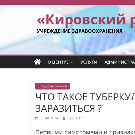
Перейти
к
«Кировский 
содержимому
УЧРЕЖДЕНИЕ ЗДРАВООХРАНЕНИЯ
О ЦЕНТРЕ
УСЛУГИ
АДМИНИСТРА
Эпидемиология
ЧТО ТАКОЕ ТУБЕРКУ
ЗАРАЗИТЬСЯ ?
11.04.2024
cge_1_kir
Первыми симптомами и признака