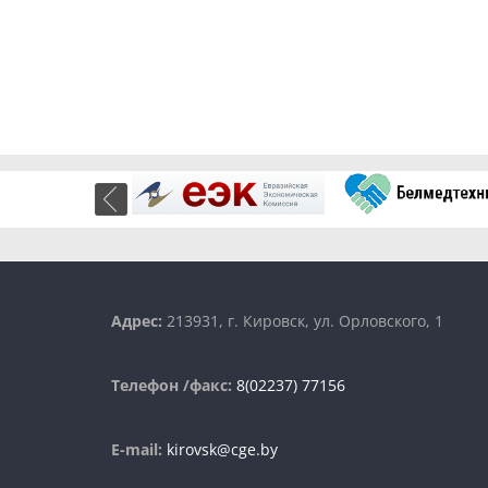
Адрес:
213931, г. Кировск, ул. Орловского, 1
Телефон /факс:
8(02237) 77156
E-mail:
kirovsk@cge.by