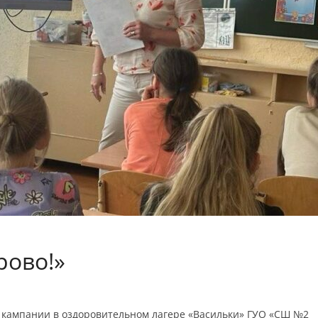
рово!»
 кампании в оздоровительном лагере «Васильки» ГУО «СШ №2