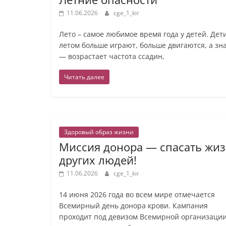
11.06.2026
cge_1_kir
Лето – самое любимое время года у детей. Дет
летом больше играют, больше двигаются, а зн
— возрастает частота ссадин,
Читать далее
Здоровый образ жизни
Миссия донора — спасать жи
других людей!
11.06.2026
cge_1_kir
14 июня 2026 года во всем мире отмечается
Всемирный день донора крови. Кампания
проходит под девизом Всемирной организаци