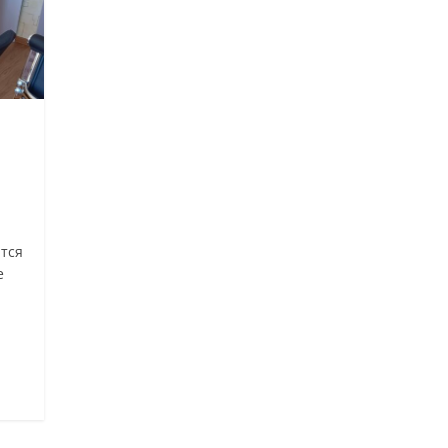
тся
е