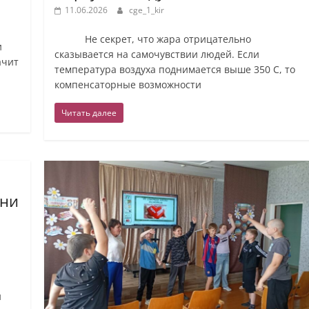
11.06.2026
cge_1_kir
Не секрет, что жара отрицательно
и
сказывается на самочувствии людей. Если
ачит
температура воздуха поднимается выше 350 С, то
компенсаторные возможности
Читать далее
зни
и