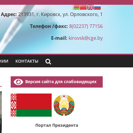
Адрес:
213931, г. Кировск, ул. Орловского, 1
Телефон /факс:
8(02237) 77156
E-mail:
kirovsk@cge.by
НИИ
КОНТАКТЫ
Версия сайта для слабовидящих
Портал Президента